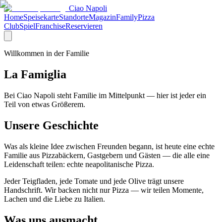
Ciao Napoli
Home
Speisekarte
Standorte
Magazin
Family
Pizza
Club
Spiel
Franchise
Reservieren
Willkommen in der Familie
La Famiglia
Bei Ciao Napoli steht Familie im Mittelpunkt — hier ist jeder ein
Teil von etwas Größerem.
Unsere Geschichte
Was als kleine Idee zwischen Freunden begann, ist heute eine echte
Familie aus Pizzabäckern, Gastgebern und Gästen — die alle eine
Leidenschaft teilen: echte neapolitanische Pizza.
Jeder Teigfladen, jede Tomate und jede Olive trägt unsere
Handschrift. Wir backen nicht nur Pizza — wir teilen Momente,
Lachen und die Liebe zu Italien.
Was uns ausmacht