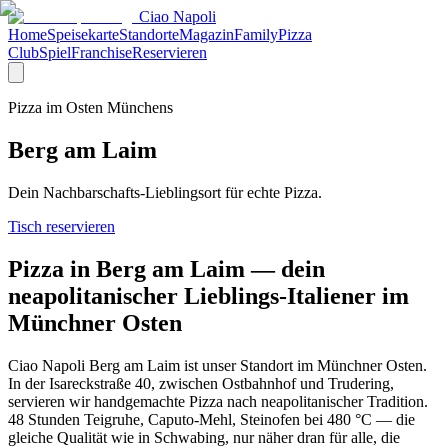
Ciao Napoli
Home
Speisekarte
Standorte
Magazin
Family
Pizza
Club
Spiel
Franchise
Reservieren
Pizza im Osten Münchens
Berg am Laim
Dein Nachbarschafts-Lieblingsort für echte Pizza.
Tisch reservieren
Pizza in Berg am Laim — dein
neapolitanischer Lieblings-Italiener im
Münchner Osten
Ciao Napoli Berg am Laim ist unser Standort im Münchner Osten.
In der Isareckstraße 40, zwischen Ostbahnhof und Trudering,
servieren wir handgemachte Pizza nach neapolitanischer Tradition.
48 Stunden Teigruhe, Caputo-Mehl, Steinofen bei 480 °C — die
gleiche Qualität wie in Schwabing, nur näher dran für alle, die