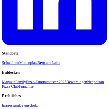
Standorte
Schwabing
Marienplatz
Berg am Laim
Entdecken
Magazin
Family
Pizza-Europameister 2025
Bewertungen
Neapolitan
Pizza Club
Franchise
Rechtliches
Impressum
Datenschutz