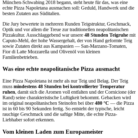
München-Schwabing 2018 begann, steht heute für das, was eine
echte Pizza Napoletana ausmachen soll: Geduld, Handwerk und die
besten Zutaten aus Süditalien.
Die Jury bewertete in mehreren Runden Teigstruktur, Geschmack,
Optik und vor allem die Treue zur traditionellen neapolitanischen
Pizzakultur. Ausschlaggebend war unsere
48 Stunden Teigruhe
mit
Caputo-Mehl, der hohe Wassergehalt, der von Hand geformte Teig
sowie Zutaten direkt aus Kampanien — San-Marzano-Tomaten,
Fior di Latte Mozzarella und Olivenöl von kleinen
Familienbetrieben.
Was eine echte neapolitanische Pizza ausmacht
Eine Pizza Napoletana ist mehr als nur Teig und Belag. Der Teig
muss
mindestens 48 Stunden bei kontrollierter Temperatur
ruhen
, damit sich die Aromen voll entfalten und der Cornicione (der
Rand) seine charakteristische Luftigkeit bekommt. Gebacken wird
im original neapolitanischen Steinofen bei über
480 °C
— die Pizza
ist in 60 bis 90 Sekunden fertig. So entsteht der typische, leicht
rauchige Geschmack und die saftige Mitte, die echte Pizza-
Liebhaber sofort erkennen.
Vom kleinen Laden zum Europameister