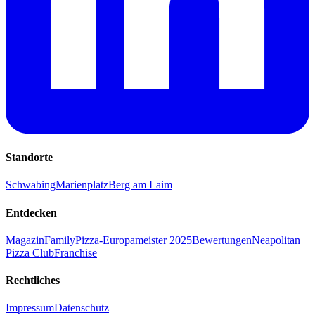
Standorte
Schwabing
Marienplatz
Berg am Laim
Entdecken
Magazin
Family
Pizza-Europameister 2025
Bewertungen
Neapolitan
Pizza Club
Franchise
Rechtliches
Impressum
Datenschutz